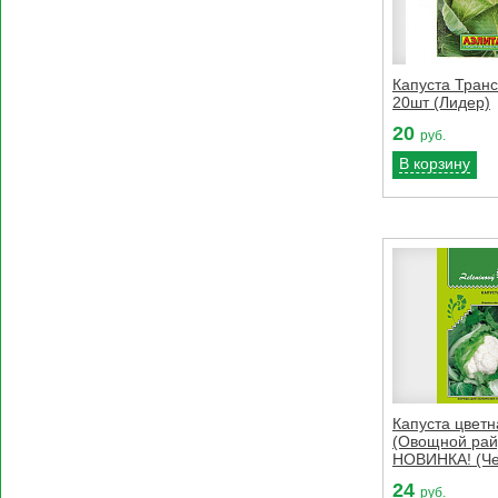
Капуста Тран
20шт (Лидер)
20
руб.
В корзину
Капуста цветн
(Овощной рай
НОВИНКА! (Че
24
руб.