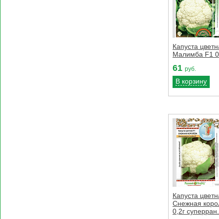
Капуста цветн
Малимба F1 0,
61
руб.
В корзину
Капуста цветн
Снежная коро
0,2г суперран.