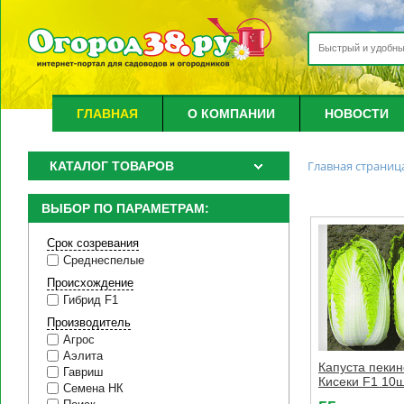
ГЛАВНАЯ
О КОМПАНИИ
НОВОСТИ
Главная страниц
КАТАЛОГ ТОВАРОВ
ВЫБОР ПО ПАРАМЕТРАМ:
Срок созревания
Среднеспелые
Происхождение
Гибрид F1
Производитель
Агрос
Аэлита
Капуста пекин
Гавриш
Кисеки F1 10
Семена НК