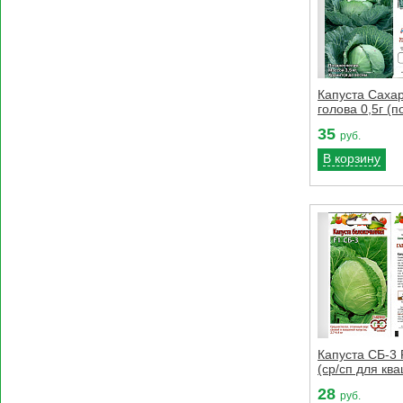
Капуста Саха
голова 0,5г (п
35
руб.
В корзину
Капуста СБ-3 
(ср/сп для кв
28
руб.