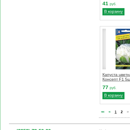
41
руб.
В корзину
Капуста цветн
Консепт F1 5
77
руб.
В корзину
<
<
<
1
2
>