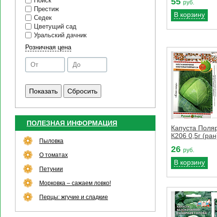
55
Поиск
руб.
Престиж
В корзину
Седек
Цветущий сад
Уральский дачник
Розничная цена
ПОЛЕЗНАЯ ИНФОРМАЦИЯ
Капуста Пол
К206 0,5г (ран
Пыловка
26
руб.
О томатах
В корзину
Петунии
Морковка – сажаем ловко!
Перцы: жгучие и сладкие