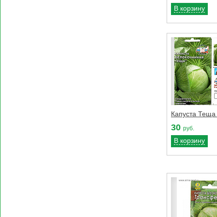
В корзину
Капуста Теща 
30
руб.
В корзину