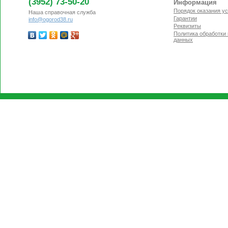
(3952) 73-50-20
Информация
Порядок оказания ус
Наша справочная служба
Гарантии
info@ogorod38.ru
Реквизиты
Политика обработки
данных