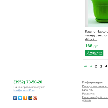
Кашпо Нарцис
+подд светло
Акция!!!
168
руб.
В корзину
<
<
<
2
3
4
(3952) 73-50-20
Информация
Порядок оказания ус
Наша справочная служба
Гарантии
info@ogorod38.ru
Реквизиты
Политика обработки
данных