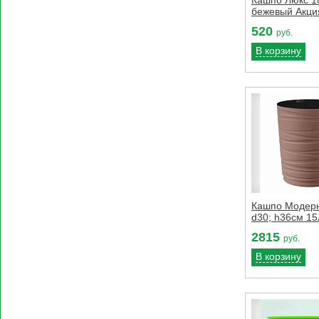
бежевый Акция
520
руб.
В корзину
Кашпо Модер
d30; h36см 15
2815
руб.
В корзину