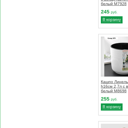
белый М7928
245
руб.
В корзину
Кашпо Линель
h16см 2,7л с 
белый М8698
255
руб.
В корзину