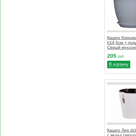
Кашпо Корсик
h14,5см + под
Серый муссон
205
руб.
В корзину
Кашпо Лея d1
с вклад (автоп