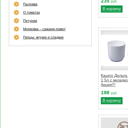
235
руб.
Пыловка
В корзину
О томатах
Петунии
Морковка – сажаем ловко!
Перцы: жгучие и сладкие
Кашпо Дельта 
1,5л с вкладк
Акция!!!
198
руб.
В корзину