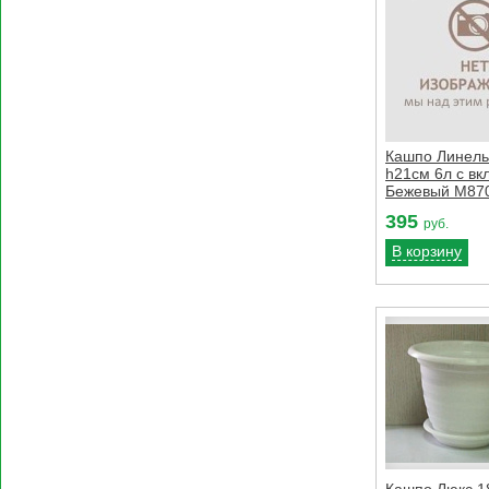
Кашпо Линель
h21см 6л с вк
Бежевый М87
395
руб.
В корзину
Кашпо Люкс 1