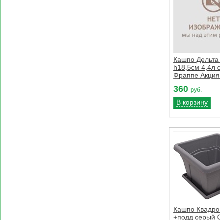
Кашпо Дельта 
h18,5см 4,4л 
Фраппе Акция!
360
руб.
В корзину
Кашпо Квадро
+подд серый 