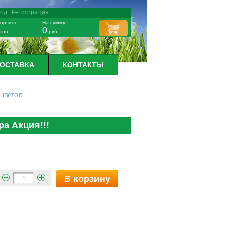
ход
/
Регистрация
корзине
На сумму
0
тов.
руб.
ДОСТАВКА
КОНТАКТЫ
 цветов
ра Акция!!!
В корзину