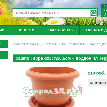
В
В 
0
ИИ
НОВОСТИ
КАК ЗАКАЗАТЬ
ОПЛАТА И 
Главная страница
Каталог
Кашпо пластик
Кашпо для
Кашпо Терра d23; h16,5см + поддон 4л Тер
210 руб.
Количество