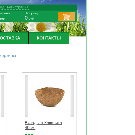
ход
/
Регистрация
корзине
На сумму
0
тов.
руб.
ДОСТАВКА
КОНТАКТЫ
 корзины
ы
Вкладыш-Коковита
40см,