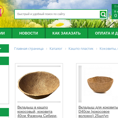
В
В 
0
ИИ
НОВОСТИ
КАК ЗАКАЗАТЬ
ОПЛАТА И 
Главная страница
Каталог
Кашпо пластик
Коковиты,
Вкладыш в кашпо
Вкладыш для коковит
кокосовый, коковита
D40см (кокосовое
40см Фазенда Сибири,
волокно) 25шт/уп