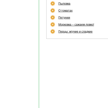
Пыловка
О томатах
Петунии
Морковка – сажаем ловко!
Перцы: жгучие и сладкие