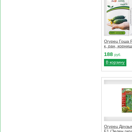
Огурец Гоша F
к, ран, корни
188
руб.
В корзину
Огурец Друзь
F1 (Зелен.гир