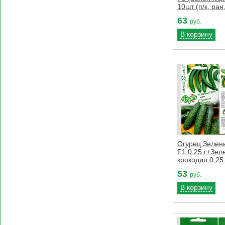
10шт (п/к, ран
63
руб.
В корзину
Огурец Зелен
F1 0,25 г+Зел
крокодил 0,25 
53
руб.
В корзину