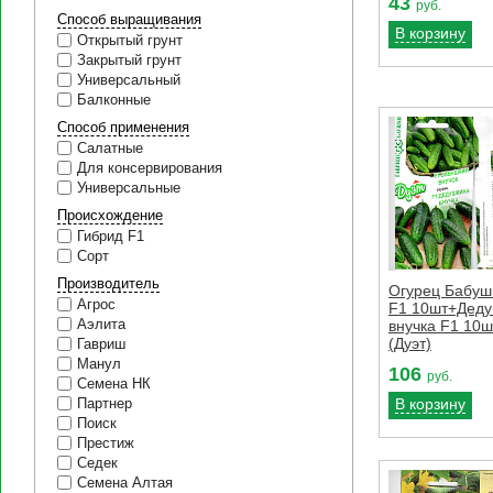
43
руб.
Способ выращивания
В корзину
Открытый грунт
Закрытый грунт
Универсальный
Балконные
Способ применения
Салатные
Для консервирования
Универсальные
Происхождение
Гибрид F1
Сорт
Производитель
Огурец Бабуш
Агрос
F1 10шт+Дед
Аэлита
внучка F1 10ш
(Дуэт)
Гавриш
Манул
106
руб.
Семена НК
В корзину
Партнер
Поиск
Престиж
Седек
Семена Алтая