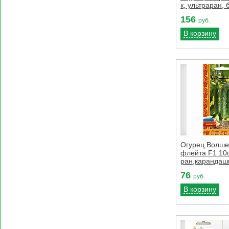
к, ультраран, 
156
руб.
В корзину
Огурец Волш
флейта F1 10ш
ран,карандаш
76
руб.
В корзину