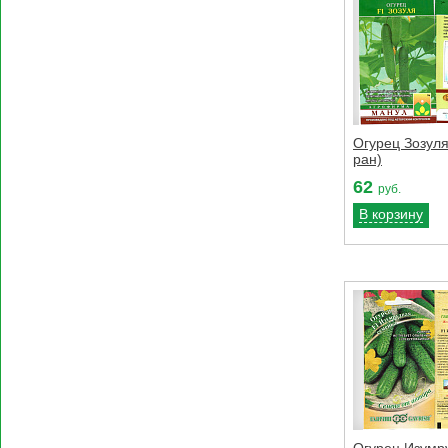
Огурец Зозуля 
ран)
62
руб.
В корзину
Огурец Изумр