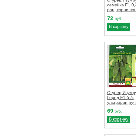
семейка F1 0,3
ран, корнишон
72
руб.
В корзину
Огурец Изумр
Город F1 (п/к,
ультраран,пучк
69
руб.
В корзину