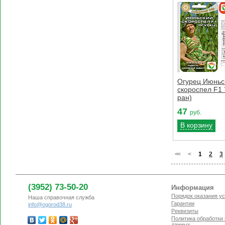
Огурец Июньс
скороспел F1 7
ран)
47
руб.
В корзину
<
<
<
1
2
3
(3952) 73-50-20
Информация
Порядок оказания ус
Наша справочная служба
Гарантии
info@ogorod38.ru
Реквизиты
Политика обработки
данных