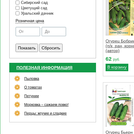
Сибирский сад
Цветущий сад
Уральский дачник
Розничная цена
Огурец Бобри
(п/к, ран, кор
(автор)
62
руб.
В корзину
ПОЛЕЗНАЯ ИНФОРМАЦИЯ
Пыловка
О томатах
Петунии
Морковка – сажаем ловко!
Перцы: жгучие и сладкие
Огурец Бьерн 