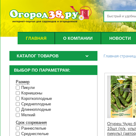
ГЛАВНАЯ
О КОМПАНИИ
НОВОСТИ
Главная страниц
КАТАЛОГ ТОВАРОВ
ВЫБОР ПО ПАРАМЕТРАМ:
Размер
Пикули
Корнишоны
Короткоплодные
Среднеплодные
Длинноплодные
Мелкий
Срок созревания
Огурец Чудо б
10шт (п/к, ул
Раннеспелые
пикуль) (автор
Среднеспелые