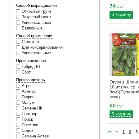
74
Способ выращивания
руб.
Открытый грунт
В корзину
Закрытый грунт
Универсальный
Балконные
Способ применения
Салатные
Для консервирования
Универсальные
Происхождение
Гибрид F1
Сорт
Производитель
Огурец Шпинг
Агрос
10шт (п/к, ср,
Аэлита
9см)(Суперги
века)
Гавриш
Манул
60
руб.
Семена НК
В корзину
Партнер
Поиск
Престиж
Седек
<
<
<
1
2
3
Семена Алтая