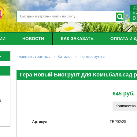
В
В 
0
ИИ
НОВОСТИ
КАК ЗАКАЗАТЬ
ОПЛАТА И 
Главная страница
Каталог
Почвогрунты
Гера Новый БиоГрунт для Комн,балк,сад р
645 руб.
е
Количество
Артикул
ГЕР02/25