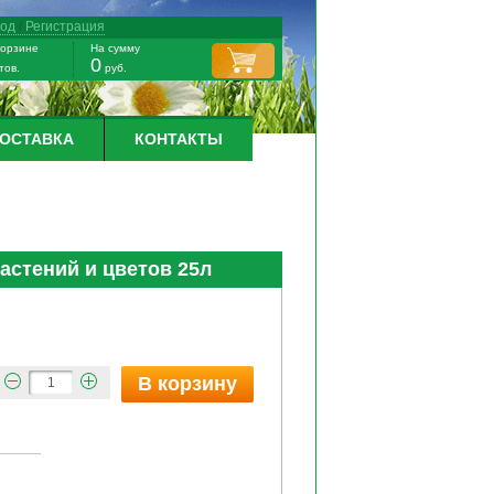
ход
/
Регистрация
корзине
На сумму
0
тов.
руб.
ДОСТАВКА
КОНТАКТЫ
астений и цветов 25л
В корзину