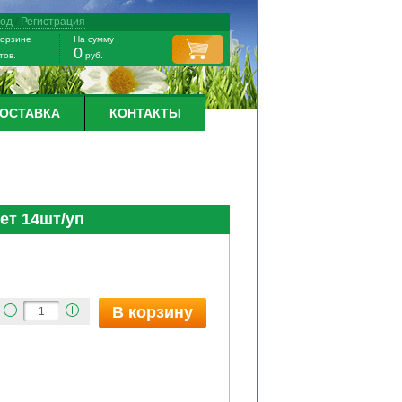
ход
/
Регистрация
корзине
На сумму
0
тов.
руб.
ДОСТАВКА
КОНТАКТЫ
ет 14шт/уп
В корзину