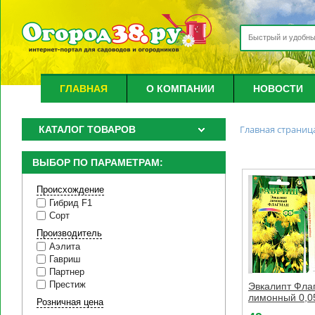
ГЛАВНАЯ
О КОМПАНИИ
НОВОСТИ
Главная страниц
КАТАЛОГ ТОВАРОВ
ВЫБОР ПО ПАРАМЕТРАМ:
Происхождение
Гибрид F1
Сорт
Производитель
Аэлита
Гавриш
Партнер
Престиж
Эвкалипт Фла
лимонный 0,05
Розничная цена