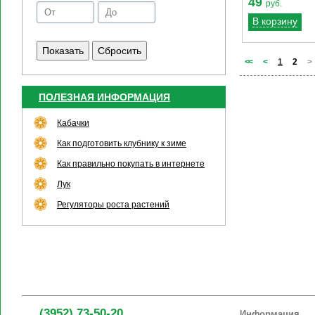
49
руб.
В корзину
<
<
<
1
2
>
ПОЛЕЗНАЯ ИНФОРМАЦИЯ
Кабачки
Как подготовить клубнику к зиме
Как правильно покупать в интернете
Лук
Регуляторы роста растений
(3952) 73-50-20
Информация