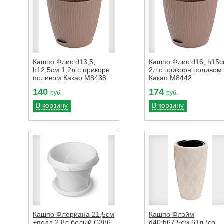
Кашпо Флис d13,5;
Кашпо Флис d16; h15
h12,5см 1,2л с прикорн
2л с прикорн поливом
поливом Какао М8438
Какао М8442
140
174
руб.
руб.
В корзину
В корзину
Кашпо Флориана 21,5см
Кашпо Флэйм
+подд 2,8л белый С386
d40;h67,5см 61л (со