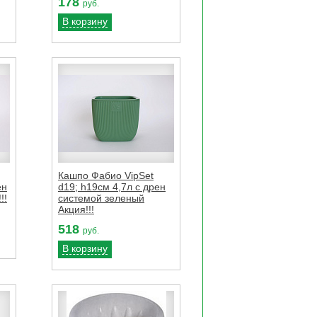
178
руб.
В корзину
Кашпо Фабио VipSet
ен
d19; h19см 4,7л с дрен
!!
системой зеленый
Акция!!!
518
руб.
В корзину