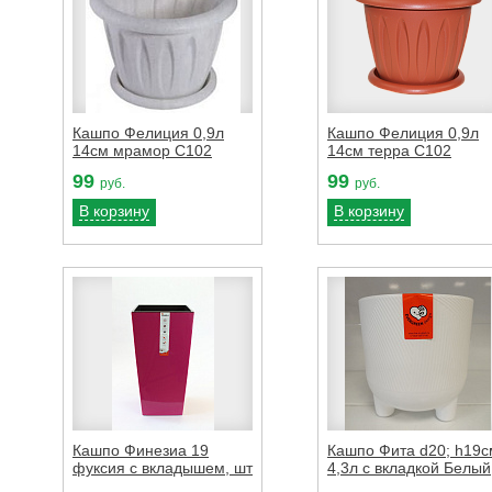
Кашпо Фелиция 0,9л
Кашпо Фелиция 0,9л
14см мрамор С102
14см терра С102
99
99
руб.
руб.
В корзину
В корзину
Кашпо Финезиа 19
Кашпо Фита d20; h19с
фуксия с вкладышем, шт
4,3л с вкладкой Белый