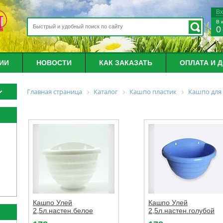
В
В 
0
ИИ
НОВОСТИ
КАК ЗАКАЗАТЬ
ОПЛАТА И 
Главная страница
Каталог
Кашпо пластик
Кашпо для
Кашпо Улей
Кашпо Улей
2,5л.настен.белое
2,5л.настен.голубой