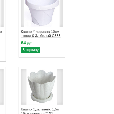
см
Кашпо Флориана 10см
+подд 0,3л белый С383
64
руб.
В корзину
Кашпо Эдельвейс 1,5л
16см мрамор С191