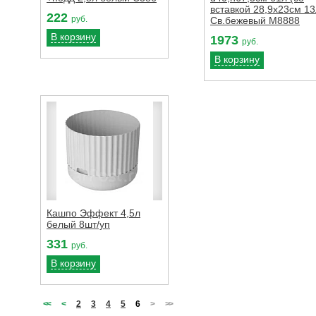
вставкой 28,9х23см 13
222
руб.
Св.бежевый М8888
В корзину
1973
руб.
В корзину
Кашпо Эффект 4,5л
белый 8шт/уп
331
руб.
В корзину
<
<
<
2
3
4
5
6
>
>
>