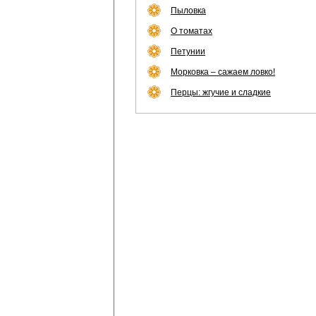
Пыловка
О томатах
Петунии
Морковка – сажаем ловко!
Перцы: жгучие и сладкие