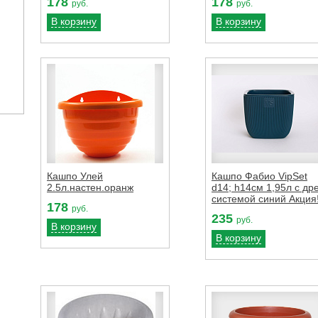
178
178
руб.
руб.
В корзину
В корзину
Кашпо Улей
Кашпо Фабио VipSet
2.5л.настен.оранж
d14; h14см 1,95л с др
системой синий Акция!
178
руб.
235
руб.
В корзину
В корзину