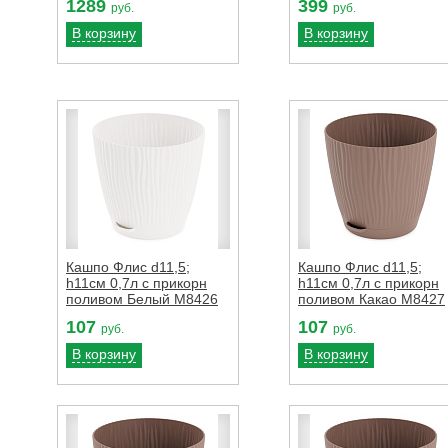
1289
399
руб.
руб.
В корзину
В корзину
Кашпо Флис d11,5;
Кашпо Флис d11,5;
h11см 0,7л с прикорн
h11см 0,7л с прикорн
поливом Белый М8426
поливом Какао М8427
107
107
руб.
руб.
В корзину
В корзину