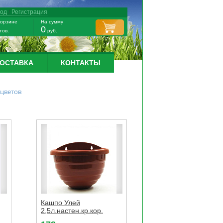
ход
/
Регистрация
корзине
На сумму
0
тов.
руб.
ДОСТАВКА
КОНТАКТЫ
 цветов
Кашпо Улей
2,5л.настен.кр.кор.