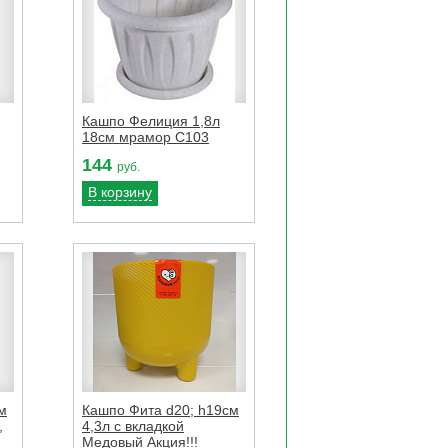
Кашпо Фелиция 1,8л
18см мрамор С103
144
руб.
В корзину
м
Кашпо Фита d20; h19см
,
4,3л с вкладкой
Медовый Акция!!!