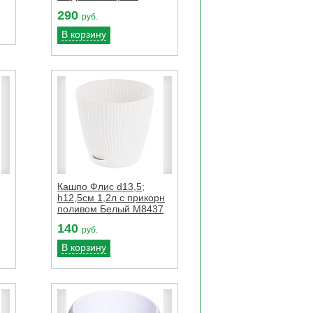
290
руб.
В корзину
Кашпо Флис d13,5;
h12,5см 1,2л с прикорн
поливом Белый М8437
140
руб.
В корзину