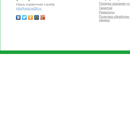
Порядок оказания ус
Наша справочная служба
Гарантии
info@ogorod38.ru
Реквизиты
Политика обработки
данных