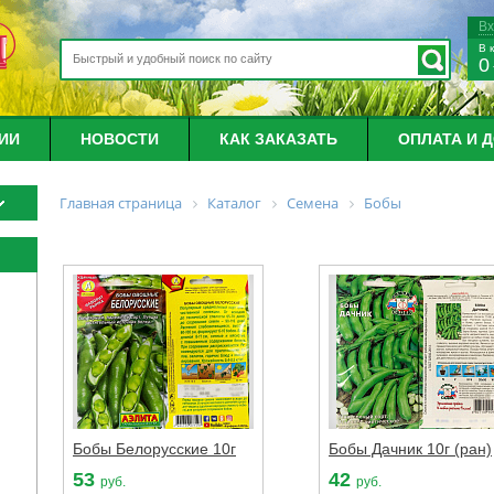
В
В 
0
ИИ
НОВОСТИ
КАК ЗАКАЗАТЬ
ОПЛАТА И 
Главная страница
Каталог
Семена
Бобы
Бобы Белорусские 10г
Бобы Дачник 10г (ран)
53
42
руб.
руб.