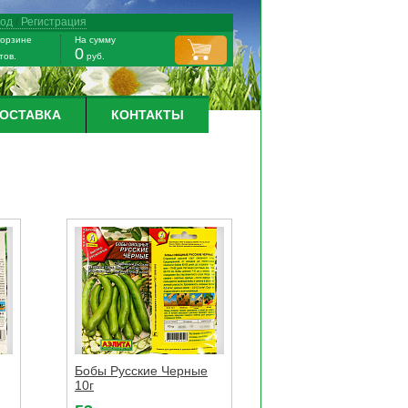
ход
/
Регистрация
корзине
На сумму
0
тов.
руб.
ДОСТАВКА
КОНТАКТЫ
Бобы Русские Черные
10г