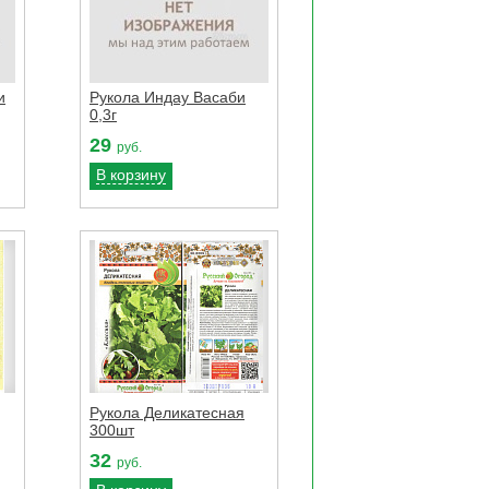
и
Рукола Индау Васаби
0,3г
29
руб.
В корзину
Рукола Деликатесная
300шт
32
руб.