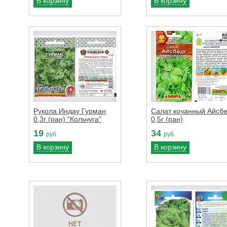
В корзину
В корзину
Рукола Индау Гурман
Салат кочанный Айсбе
0,3г (ран) "Кольчуга"
0,5г (ран)
19
34
руб.
руб.
В корзину
В корзину