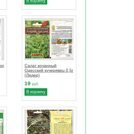
В корзину
рг
Салат кочанный
Одесский кучерявец 0,5г
(Лидер)
19
руб.
В корзину