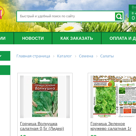
В
В 
0
ИИ
НОВОСТИ
КАК ЗАКАЗАТЬ
ОПЛАТА И 
Главная страница
Каталог
Семена
Салаты
Горчица Волнушка
Горчица Зеленое
салатная 0,5г (Лидер)
кружево салатная 1г