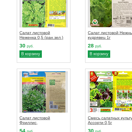
Салат листовой
Салат листовой Нежн
Неженка 0,5 (ран.зел.)
кудрявец 1г
30
28
руб.
руб.
В корзину
В корзину
Салат листовой
Смесь салатных культ
Фриллис,
Ассорти 0,5г
54
30
руб.
руб.