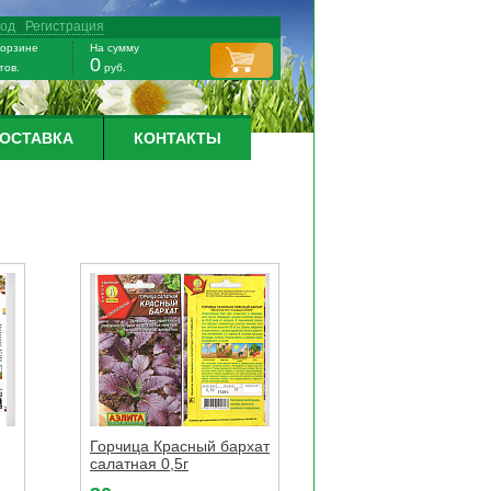
ход
/
Регистрация
корзине
На сумму
0
тов.
руб.
ДОСТАВКА
КОНТАКТЫ
Горчица Красный бархат
салатная 0,5г