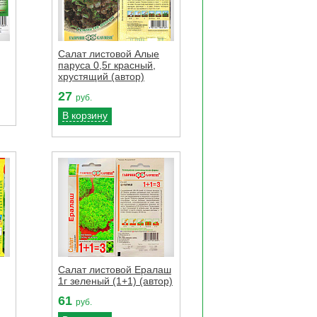
Салат листовой Алые
паруса 0,5г красный,
хрустящий (автор)
27
руб.
В корзину
Салат листовой Ералаш
1г зеленый (1+1) (автор)
61
руб.