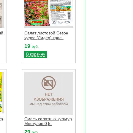
ый
Салат листовой Сезон
чудес (Лидер) крас.,
19
руб.
В корзину
ур
Смесь салатных культур
Мескулин 0,5г
29
руб.