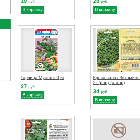
19
28
руб.
руб.
В корзину
В корзину
Горчица Мустанг 0,5г
Кресс-салат Витаминч
2г (ран) (автор)
27
руб.
34
руб.
В корзину
В корзину