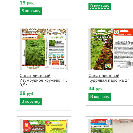
19
руб.
В корзину
В корзину
Салат листовой
Салат листовой
Изумрудное кружево НК
Кудрявая парочка 1г
0,5г
34
руб.
28
руб.
В корзину
В корзину