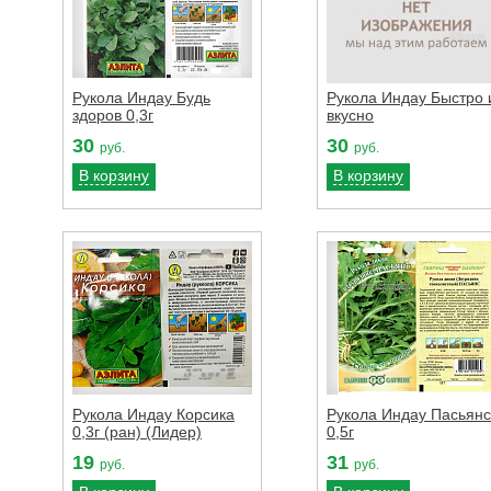
Рукола Индау Будь
Рукола Индау Быстро 
здоров 0,3г
вкусно
30
30
руб.
руб.
В корзину
В корзину
Рукола Индау Корсика
Рукола Индау Пасьянс
0,3г (ран) (Лидер)
0,5г
19
31
руб.
руб.