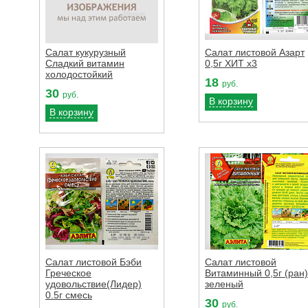
Салат кукурузный
Салат листовой Азарт
Сладкий витамин
0,5г ХИТ х3
холодостойкий
18
руб.
30
руб.
В корзину
В корзину
Салат листовой Бэби
Салат листовой
Греческое
Витаминный 0,5г (ран)
удовольствие(Лидер)
зеленый
0.5г смесь
30
руб.