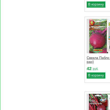
В корзину
Свекла Пабло 
ран)
42
руб.
В корзину