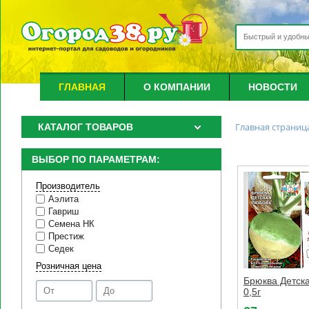
ГЛАВНАЯ
О КОМПАНИИ
НОВОСТИ
Главная страниц
КАТАЛОГ ТОВАРОВ
ВЫБОР ПО ПАРАМЕТРАМ:
Производитель
Аэлита
Гавриш
Семена НК
Престиж
Седек
Розничная цена
Брюква Детск
0,5г