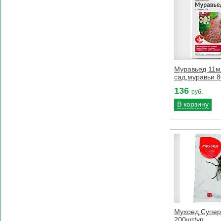
Муравьед 11м
сад,муравьи 8
136
руб.
В корзину
Мухоед Супер
200шт/уп