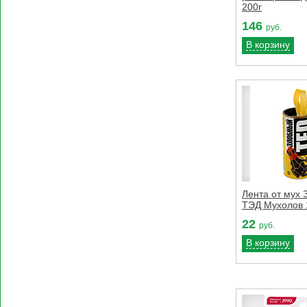
200г
146
руб.
В корзину
Лента от мух
ТЭД Мухолов 
22
руб.
В корзину