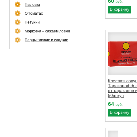
60
руб.
Пыловка
В корзину
О томатах
Петунии
Морковка – сажаем ловко!
Перцы: жгучие и сладкие
Клеевая лову
Тараканофф 
от тараканов 
50шт/уп
64
руб.
В корзину