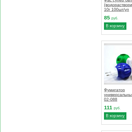
(водораствор
10г 100шт/уп
85
руб.
В корзину
Фумигатор
универсальны
02-088
111
руб.
В корзину