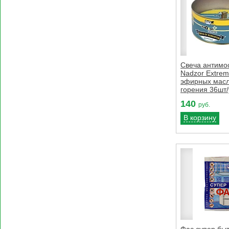
Свеча антимо
Nadzor Extrem
эфирных масл
горения 36шт/
140
руб.
В корзину
Фас супер бы