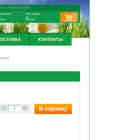
ход
/
Регистрация
корзине
На сумму
0
тов.
руб.
ДОСТАВКА
КОНТАКТЫ
равьи
В корзину