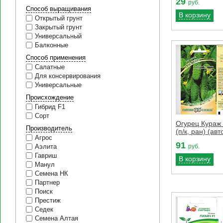
29
руб.
Способ выращивания
В корзину
Открытый грунт
Закрытый грунт
Универсальный
Балконные
Способ применения
Салатные
Для консервирования
Универсальные
Происхождение
Гибрид F1
Сорт
Огурец Кураж
Производитель
(п/к, ран) (авт
Агрос
91
руб.
Аэлита
Гавриш
В корзину
Манул
Семена НК
Партнер
Поиск
Престиж
Седек
Семена Алтая