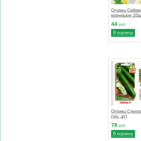
Огурец Сибир
корнишон 10шт
44
руб.
В корзину
Огурец Стелл
(п/к, з/г)
78
руб.
В корзину