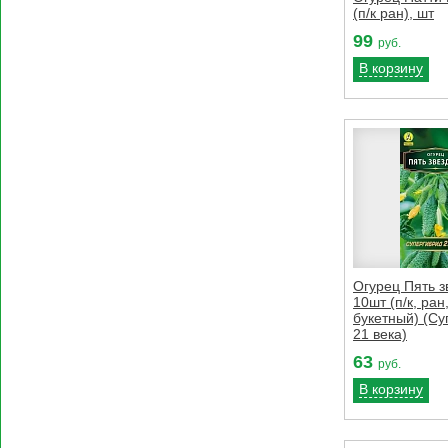
(п/к ран), шт
99
руб.
В корзину
Огурец Пять з
10шт (п/к, ран
букетный) (С
21 века)
63
руб.
В корзину