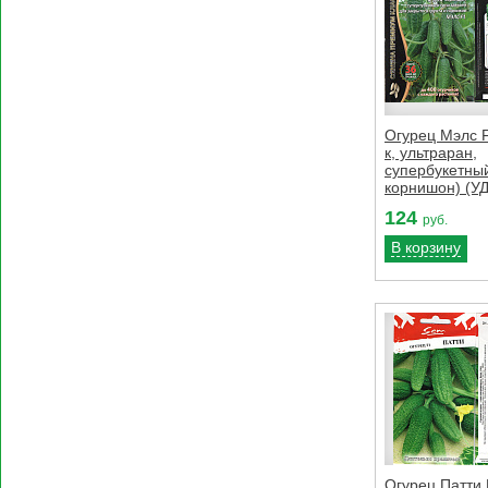
Огурец Мэлс F
к, ультраран,
супербукетны
корнишон) (УД
124
руб.
В корзину
Огурец Патти