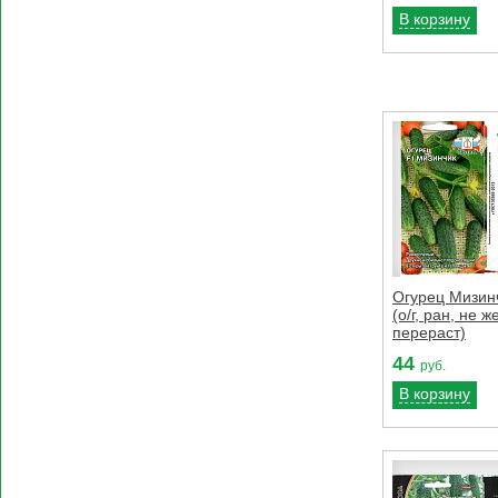
В корзину
Огурец Мизинч
(о/г, ран, не ж
перераст)
44
руб.
В корзину