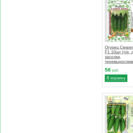
Огурец Секре
F1 10шт (п/к, 
засолки,
теневынослив
56
руб.
В корзину