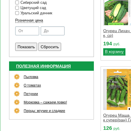
Сибирский сад
Цветущий сад
Уральский дачник
Розничная цена
Огурец Лихач 
к, ср)
194
руб.
В корзину
ПОЛЕЗНАЯ ИНФОРМАЦИЯ
Пыловка
О томатах
Петунии
Морковка – сажаем ловко!
Перцы: жгучие и сладкие
Огурец Маша 
к супер/ран) 
126
руб.