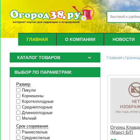
ГЛАВНАЯ
О КОМПАНИИ
НОВОСТИ
Главная страниц
КАТАЛОГ ТОВАРОВ
ВЫБОР ПО ПАРАМЕТРАМ:
Размер
Пикули
Корнишоны
Короткоплодные
Среднеплодные
Длинноплодные
Мелкий
Срок созревания
Огурец Клавд
(Марс) Б/П
Раннеспелые
Среднеспелые