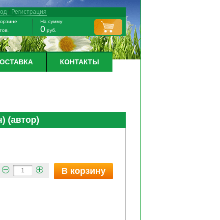
ход
/
Регистрация
корзине
На сумму
0
тов.
руб.
ДОСТАВКА
КОНТАКТЫ
) (автор)
В корзину