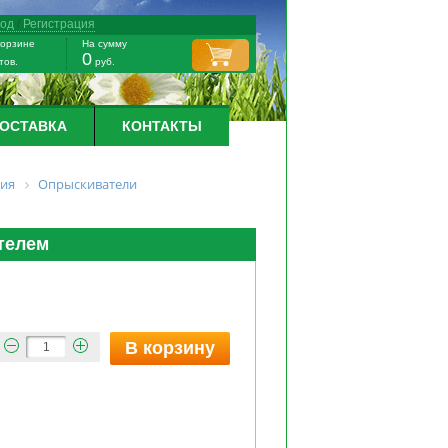
ход
/
Регистрация
корзине
На сумму
0
тов.
руб.
ДОСТАВКА
КОНТАКТЫ
ния
Опрыскиватели
телем
В корзину