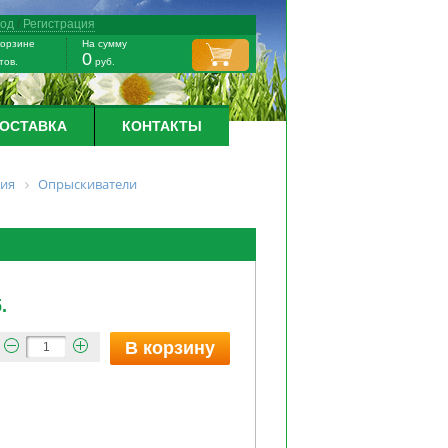
ход
/
Регистрация
корзине
На сумму
0
тов.
руб.
ДОСТАВКА
КОНТАКТЫ
ния
Опрыскиватели
.
В корзину