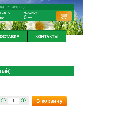
ход
/
Регистрация
корзине
На сумму
0
тов.
руб.
ДОСТАВКА
КОНТАКТЫ
сный)
В корзину