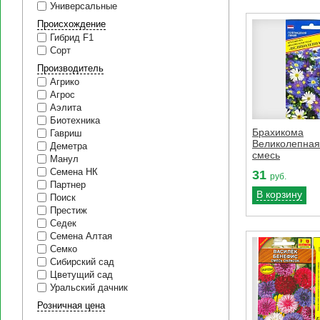
Универсальные
Происхождение
Гибрид F1
Сорт
Производитель
Агрико
Агрос
Аэлита
Биотехника
Брахикома
Гавриш
Великолепная
Деметра
смесь
Манул
Семена НК
31
руб.
Партнер
В корзину
Поиск
Престиж
Седек
Семена Алтая
Семко
Сибирский сад
Цветущий сад
Уральский дачник
Розничная цена