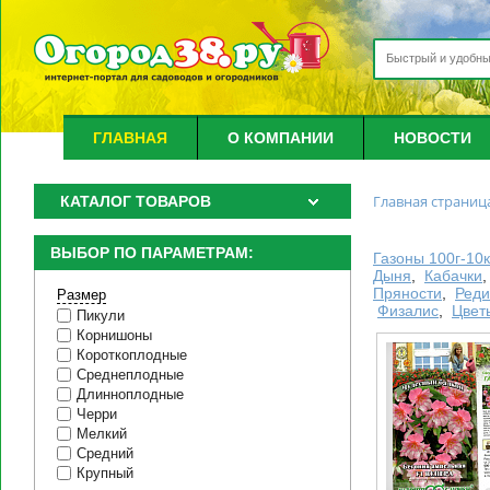
ГЛАВНАЯ
О КОМПАНИИ
НОВОСТИ
Главная страниц
КАТАЛОГ ТОВАРОВ
ВЫБОР ПО ПАРАМЕТРАМ:
Газоны 100г-10к
Дыня
,
Кабачки
Пряности
,
Реди
Размер
Физалис
,
Цвет
Пикули
Корнишоны
Короткоплодные
Среднеплодные
Длинноплодные
Черри
Мелкий
Средний
Крупный