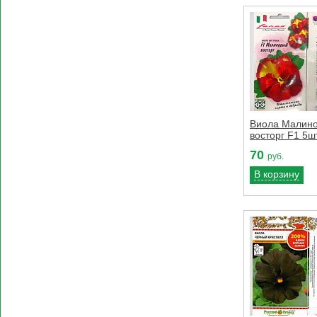
Виола Малин
восторг F1 5ш
70
руб.
В корзину