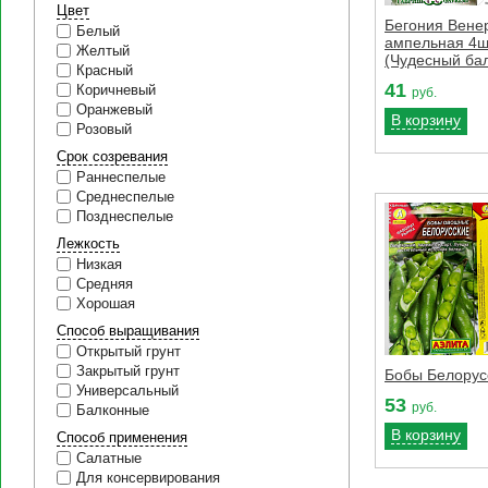
Цвет
Бегония Вене
Белый
ампельная 4ш
Желтый
(Чудесный ба
Красный
41
Коричневый
руб.
Оранжевый
В корзину
Розовый
Срок созревания
Раннеспелые
Среднеспелые
Позднеспелые
Лежкость
Низкая
Средняя
Хорошая
Способ выращивания
Открытый грунт
Закрытый грунт
Бобы Белорус
Универсальный
53
руб.
Балконные
В корзину
Способ применения
Салатные
Для консервирования