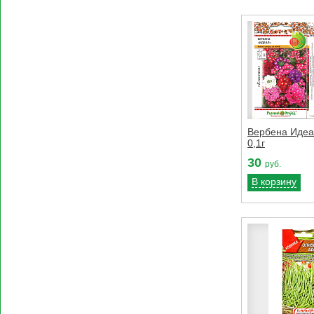
Вербена Идеа
0,1г
30
руб.
В корзину