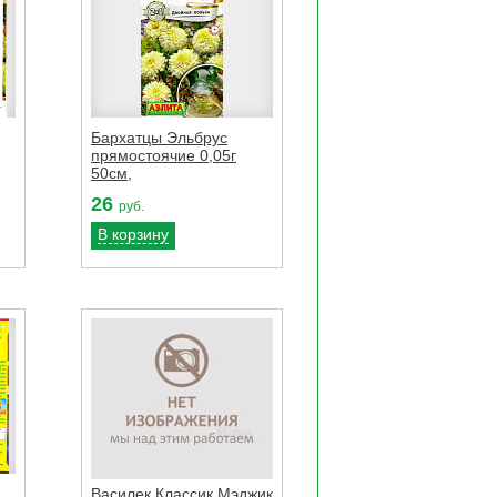
Бархатцы Эльбрус
прямостоячие 0,05г
50см,
26
руб.
В корзину
Василек Классик Мэджик