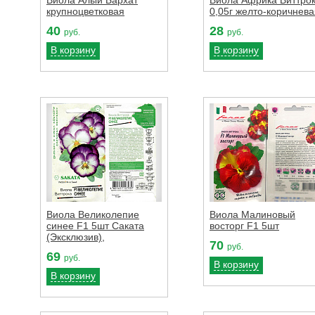
крупноцветковая
0,05г желто-коричнева
40
28
руб.
руб.
В корзину
В корзину
Виола Великолепие
Виола Малиновый
синее F1 5шт Саката
восторг F1 5шт
(Эксклюзив),
70
руб.
69
руб.
В корзину
В корзину