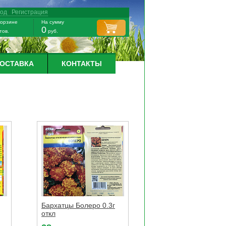
ход
/
Регистрация
корзине
На сумму
0
тов.
руб.
ДОСТАВКА
КОНТАКТЫ
Бархатцы Болеро 0.3г
откл