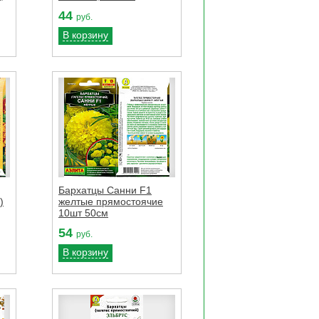
44
руб.
В корзину
Бархатцы Санни F1
)
желтые прямостоячие
10шт 50см
54
руб.
В корзину