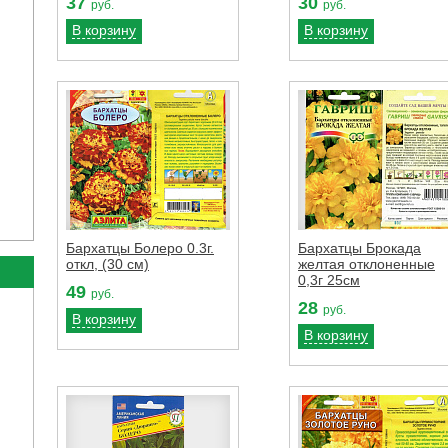
37
30
руб.
руб.
В корзину
В корзину
Бархатцы Болеро 0.3г.
Бархатцы Брокада
откл, (30 см)
желтая отклоненные
0,3г 25см
49
руб.
28
руб.
В корзину
В корзину