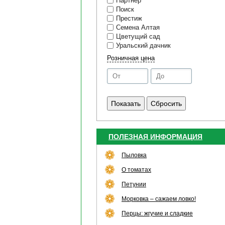
Партнер
Поиск
Престиж
Семена Алтая
Цветущий сад
Уральский дачник
Розничная цена
ПОЛЕЗНАЯ ИНФОРМАЦИЯ
Пыловка
О томатах
Петунии
Морковка – сажаем ловко!
Перцы: жгучие и сладкие