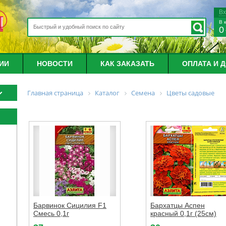
В
В 
0
ИИ
НОВОСТИ
КАК ЗАКАЗАТЬ
ОПЛАТА И 
Главная страница
Каталог
Семена
Цветы садовые
Барвинок Сицилия F1
Бархатцы Аспен
Смесь 0,1г
красный 0,1г (25см)