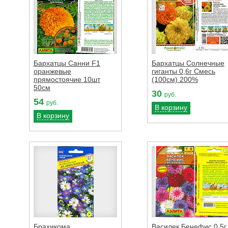
Бархатцы Санни F1
Бархатцы Солнечные
оранжевые
гиганты 0,6г Смесь
прямостоячие 10шт
(100см) 200%
50см
30
руб.
54
руб.
В корзину
В корзину
Брахикома
Василек Бенефис 0.5г.