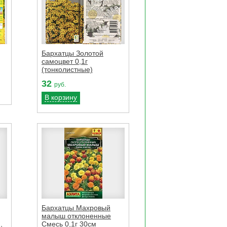
Бархатцы Золотой
самоцвет 0,1г
(тонколистные)
32
руб.
В корзину
Бархатцы Махровый
малыш отклоненные
,
Смесь 0,1г 30см