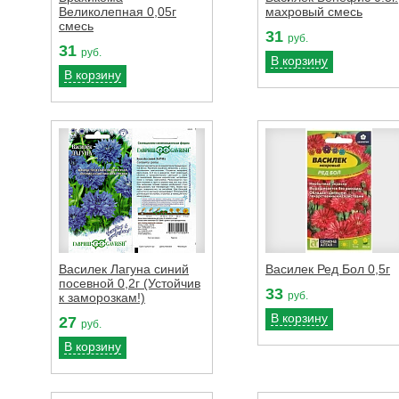
Великолепная 0,05г
махровый смесь
смесь
31
руб.
31
руб.
В корзину
В корзину
Василек Лагуна синий
Василек Ред Бол 0,5г
посевной 0,2г (Устойчив
33
руб.
к заморозкам!)
В корзину
27
руб.
В корзину