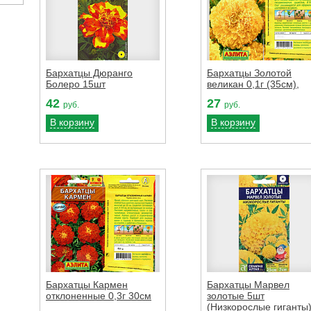
Бархатцы Дюранго
Бархатцы Золотой
Болеро 15шт
великан 0,1г (35см),
42
27
руб.
руб.
В корзину
В корзину
Бархатцы Кармен
Бархатцы Марвел
отклоненные 0,3г 30см
золотые 5шт
(Низкорослые гиганты)