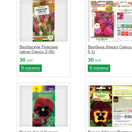
Вербаскум Римские
Вербена Идеал Смесь
свечи Смесь 0,05г
0,1г
30
30
руб.
руб.
В корзину
В корзину
Виола Алый Бархат
Виола Африка Виттро