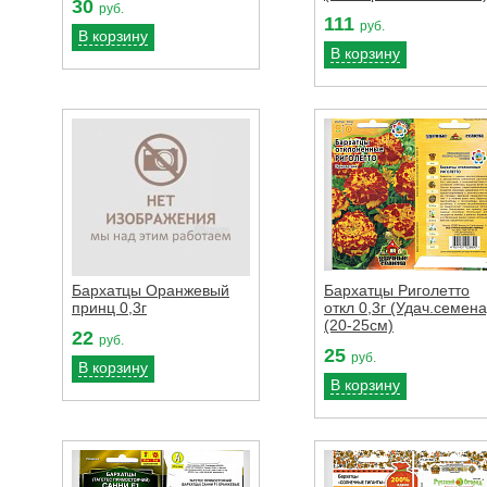
30
руб.
111
руб.
В корзину
В корзину
Бархатцы Оранжевый
Бархатцы Риголетто
принц 0,3г
откл 0,3г (Удач.семена
(20-25см)
22
руб.
25
руб.
В корзину
В корзину