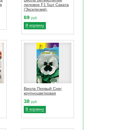
я
лиловое F1 5шт Саката
(Эксклюзив),
69
руб.
В корзину
Виола Первый Снег
крупноцветковая
38
руб.
В корзину