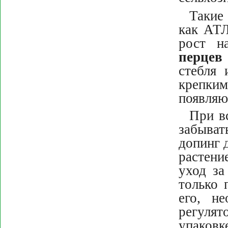
Такие
как АТ
рост н
перцев
стебля 
крепки
появляю
При в
забыват
допинг 
растени
уход за
только 
его, н
регулят
упаковк