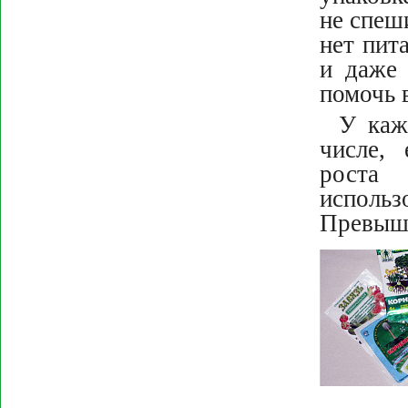
не спеши
нет пит
и даж
помочь 
У каж
числе, 
роста
использ
Превыше