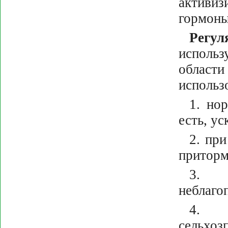
активи
гормоны
Регул
исполь
област
использ
1. но
есть, ус
2. пр
приторм
3. п
неблаго
4. у
сельхоз