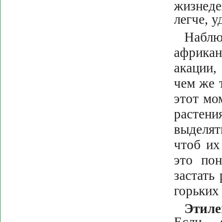
жизнеде
легче, у
Наблю
африкан
акации,
чем же 
этот мо
растени
выделят
чтоб их
это пон
застать 
горьких 
Этиле
Если