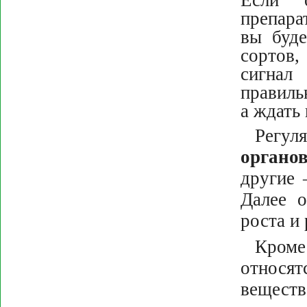
препара
вы буде
сортов,
сигнал
правиль
а ждать
Регу
органо
другие 
Далее 
роста и 
Кро
относят
вещест