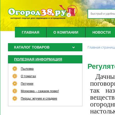
ГЛАВНАЯ
О КОМПАНИИ
НОВОСТИ
Главная страниц
КАТАЛОГ ТОВАРОВ
ПОЛЕЗНАЯ ИНФОРМАЦИЯ
Регулят
Пыловка
Дачны
О томатах
поговор
Петунии
так на
Морковка – сажаем ловко!
вещест
Перцы: жгучие и сладкие
огородн
настол