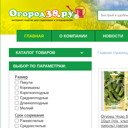
ГЛАВНАЯ
О КОМПАНИИ
НОВОСТИ
Главная страниц
КАТАЛОГ ТОВАРОВ
ВЫБОР ПО ПАРАМЕТРАМ:
Размер
Пикули
Корнишоны
Короткоплодные
Среднеплодные
Длинноплодные
Мелкий
Срок созревания
Огурец Чудо б
10шт (п/к, ул
Раннеспелые
пикуль) (автор
Среднеспелые