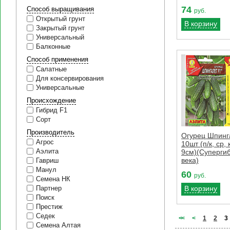
74
Способ выращивания
руб.
Открытый грунт
В корзину
Закрытый грунт
Универсальный
Балконные
Способ применения
Салатные
Для консервирования
Универсальные
Происхождение
Гибрид F1
Сорт
Производитель
Огурец Шпинг
Агрос
10шт (п/к, ср,
Аэлита
9см)(Суперги
века)
Гавриш
Манул
60
руб.
Семена НК
В корзину
Партнер
Поиск
Престиж
Седек
<
<
<
1
2
3
Семена Алтая