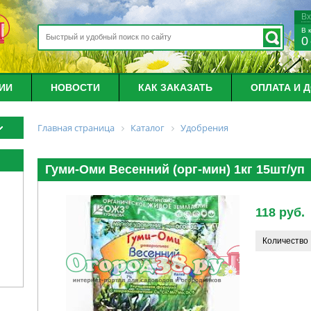
В
В 
0
ИИ
НОВОСТИ
КАК ЗАКАЗАТЬ
ОПЛАТА И 
Главная страница
Каталог
Удобрения
Гуми-Оми Весенний (орг-мин) 1кг 15шт/уп
118 руб.
Количество