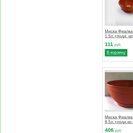
Миска Фиалка
1.5л.+подд. кр
111
руб.
В корзину
Миска Фиалка
8.5л.+подд.кр
406
руб.