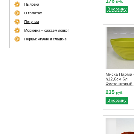
176
руб.
Пыловка
В корзину
О томатах
Петунии
Морковка – сажаем ловко!
Перцы: жгучие и сладкие
Миска Парма 
h12,6см 6л
Фисташковый,
235
руб.
В корзину