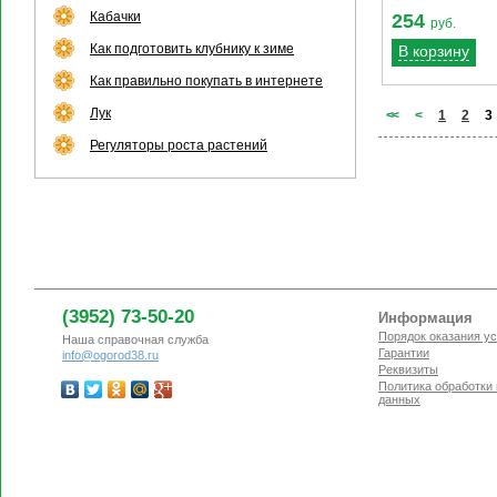
Кабачки
254
руб.
Как подготовить клубнику к зиме
В корзину
Как правильно покупать в интернете
Лук
<
<
<
1
2
3
Регуляторы роста растений
(3952) 73-50-20
Информация
Порядок оказания ус
Наша справочная служба
Гарантии
info@ogorod38.ru
Реквизиты
Политика обработки
данных