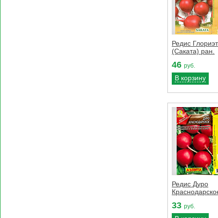
Редис Глориэт
(Саката) ран.
46
руб.
В корзину
Редис Дуро
Краснодарское
33
руб.