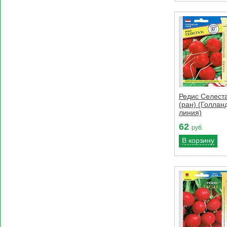
Редис Селеста
(ран) (Голлан
линия)
62
руб.
В корзину