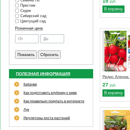
19
Семена НК
руб.
Престиж
В корзину
Седек
Сибирский сад
Цветущий сад
Розничная цена
ПОЛЕЗНАЯ ИНФОРМАЦИЯ
Редис Аленка 
27
Кабачки
руб.
В корзину
Как подготовить клубнику к зиме
Как правильно покупать в интернете
Лук
Регуляторы роста растений