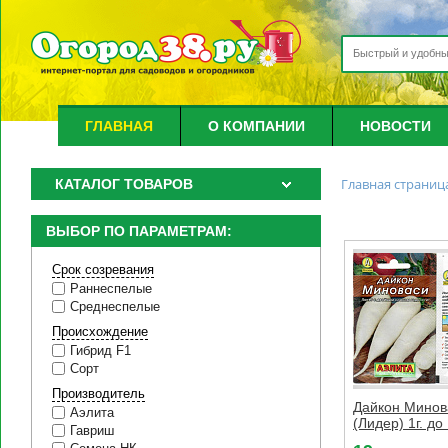
ГЛАВНАЯ
О КОМПАНИИ
НОВОСТИ
Главная страниц
КАТАЛОГ ТОВАРОВ
ВЫБОР ПО ПАРАМЕТРАМ:
Срок созревания
Раннеспелые
Среднеспелые
Происхождение
Гибрид F1
Сорт
Производитель
Дайкон Минов
Аэлита
(Лидер) 1г. до 
Гавриш